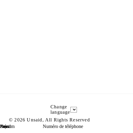
Change
language
©
2026
Unsaid, All Rights Reserved
Prénom
Nom
Email
Pays
Numéro de téléphone